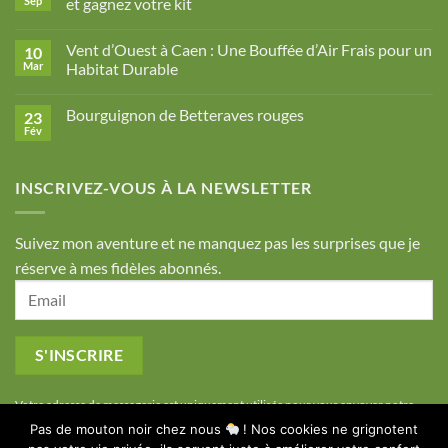
Sep
et gagnez votre kit
mijotés
Aucun
à
commentaire
l’érable
Vent d’Ouest à Caen : Une Bouffée d’Air Frais pour un
10
sur
Jeu-
Mar
Habitat Durable
concours
photo
Aucun
Ecocotte
commentaire
Bourguignon de Betteraves rouges
23
:
sur
partagez
Vent
Fév
Aucun
vos
d’Ouest
commentaire
photos
à
sur
et
Caen
Bourguignon
gagnez
:
INSCRIVEZ-VOUS À LA NEWSLETTER
de
votre
Une
Betteraves
kit
Bouffée
rouges
d’Air
Frais
Suivez mon aventure et ne manquez pas les surprises que je
pour
un
réserve à mes fidèles abonnés.
Habitat
Durable
Votre adresse de messagerie est uniquement utilisée pour vous envoyer notre
Pas de mouton noir chez nous
! Nos cookies ne grignotent
lettre d'information ainsi que des informations concernant nos activités. Vous