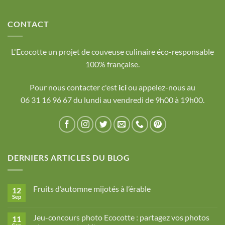
CONTACT
L'Ecocotte un projet de couveuse culinaire éco-responsable
100% française.
Pour nous contacter c'est
ici
ou appelez-nous au
06 31 16 96 67 du lundi au vendredi de 9h00 à 19h00.
DERNIERS ARTICLES DU BLOG
Fruits d’automne mijotés à l’érable
12
Sep
Aucun
commentaire
sur
Jeu-concours photo Ecocotte : partagez vos photos
11
Fruits
d’automne