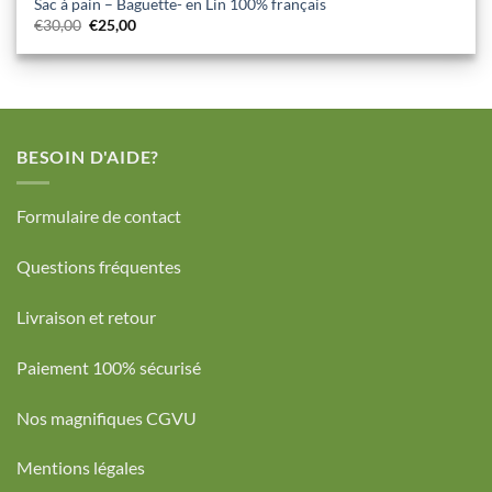
Sac à pain – Baguette- en Lin 100% français
Le
Le
€
30,00
€
25,00
prix
prix
initial
actuel
était :
est :
€30,00.
€25,00.
BESOIN D'AIDE?
Formulaire de contact
Questions fréquentes
Livraison et retour
Paiement 100% sécurisé
Nos magnifiques CGVU
Mentions légales