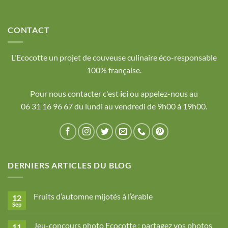
CONTACT
L'Ecocotte un projet de couveuse culinaire éco-responsable
100% française.
Pour nous contacter c'est
ici
ou appelez-nous au
06 31 16 96 67 du lundi au vendredi de 9h00 à 19h00.
DERNIERS ARTICLES DU BLOG
Fruits d’automne mijotés à l’érable
12
Sep
Aucun
commentaire
sur
Jeu-concours photo Ecocotte : partagez vos photos
11
Fruits