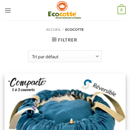
Passer
0
au
contenu
ACCUEIL
/
ECOCOTTE
FILTRER