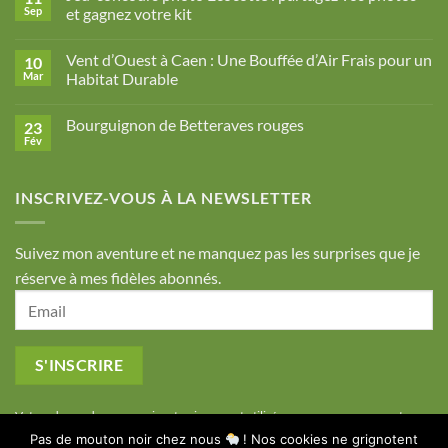
d’automne
Sep
et gagnez votre kit
mijotés
Aucun
à
commentaire
l’érable
Vent d’Ouest à Caen : Une Bouffée d’Air Frais pour un
10
sur
Jeu-
Mar
Habitat Durable
concours
photo
Aucun
Ecocotte
commentaire
Bourguignon de Betteraves rouges
23
:
sur
partagez
Vent
Fév
Aucun
vos
d’Ouest
commentaire
photos
à
sur
et
Caen
Bourguignon
gagnez
:
INSCRIVEZ-VOUS À LA NEWSLETTER
de
votre
Une
Betteraves
kit
Bouffée
rouges
d’Air
Frais
Suivez mon aventure et ne manquez pas les surprises que je
pour
un
réserve à mes fidèles abonnés.
Habitat
Durable
Votre adresse de messagerie est uniquement utilisée pour vous envoyer notre
Pas de mouton noir chez nous
! Nos cookies ne grignotent
lettre d'information ainsi que des informations concernant nos activités. Vous