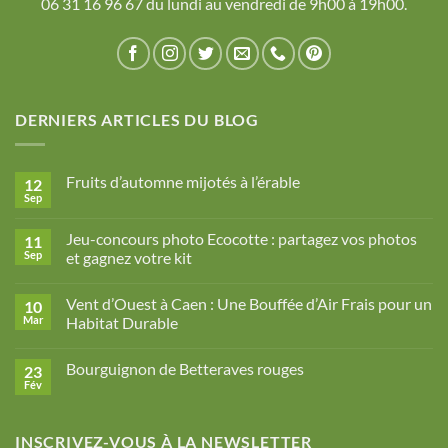
06 31 16 96 67 du lundi au vendredi de 9h00 à 19h00.
DERNIERS ARTICLES DU BLOG
Fruits d’automne mijotés à l’érable
12
Sep
Aucun
commentaire
sur
Jeu-concours photo Ecocotte : partagez vos photos
11
Fruits
d’automne
Sep
et gagnez votre kit
mijotés
Aucun
à
commentaire
l’érable
Vent d’Ouest à Caen : Une Bouffée d’Air Frais pour un
10
sur
Jeu-
Mar
Habitat Durable
concours
photo
Aucun
Ecocotte
commentaire
Bourguignon de Betteraves rouges
23
:
sur
partagez
Vent
Fév
Aucun
vos
d’Ouest
commentaire
photos
à
sur
et
Caen
Bourguignon
gagnez
:
INSCRIVEZ-VOUS À LA NEWSLETTER
de
votre
Une