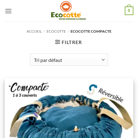
Passer
0
au
contenu
ACCUEIL
/
ECOCOTTE
/
ECOCOTTE COMPACTE
FILTRER