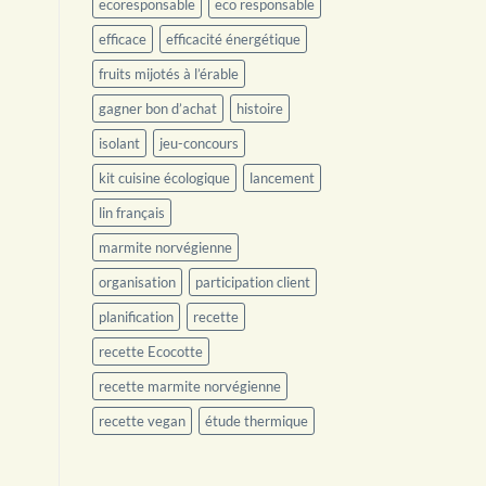
ecoresponsable
eco responsable
efficace
efficacité énergétique
fruits mijotés à l’érable
gagner bon d’achat
histoire
isolant
jeu-concours
kit cuisine écologique
lancement
lin français
marmite norvégienne
organisation
participation client
planification
recette
recette Ecocotte
recette marmite norvégienne
recette vegan
étude thermique