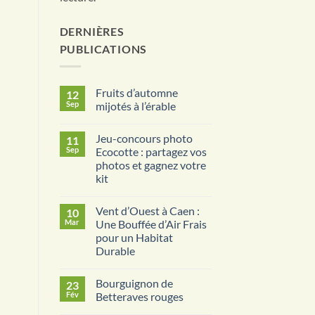
DERNIÈRES
PUBLICATIONS
Fruits d’automne
12
Sep
mijotés à l’érable
Aucun
commentaire
Jeu-concours photo
11
sur
Fruits
Sep
Ecocotte : partagez vos
d’automne
photos et gagnez votre
mijotés
à
kit
l’érable
Aucun
commentaire
Vent d’Ouest à Caen :
10
sur
Jeu-
Mar
Une Bouffée d’Air Frais
concours
pour un Habitat
photo
Ecocotte
Durable
:
partagez
Aucun
vos
commentaire
Bourguignon de
23
sur
photos
Vent
et
Fév
Betteraves rouges
d’Ouest
gagnez
à
votre
Aucun