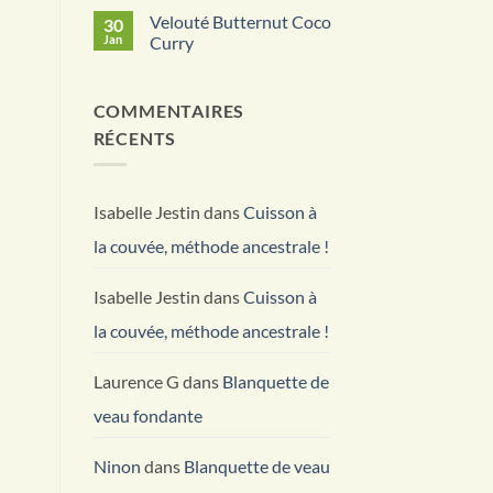
Caen
kit
commentaire
Velouté Butternut Coco
30
:
sur
Une
Bourguignon
Jan
Curry
Bouffée
de
d’Air
Betteraves
Aucun
Frais
rouges
commentaire
pour
sur
COMMENTAIRES
un
Velouté
Habitat
Butternut
RÉCENTS
Durable
Coco
Curry
Isabelle Jestin
dans
Cuisson à
la couvée, méthode ancestrale !
Isabelle Jestin
dans
Cuisson à
la couvée, méthode ancestrale !
Laurence G
dans
Blanquette de
veau fondante
Ninon
dans
Blanquette de veau