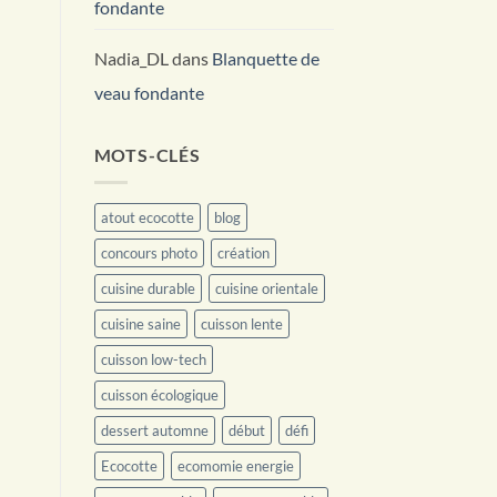
fondante
Nadia_DL
dans
Blanquette de
veau fondante
MOTS-CLÉS
atout ecocotte
blog
concours photo
création
cuisine durable
cuisine orientale
cuisine saine
cuisson lente
cuisson low-tech
cuisson écologique
dessert automne
début
défi
Ecocotte
ecomomie energie