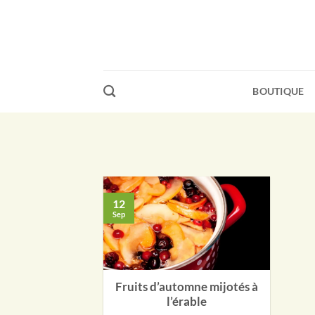
Passer
au
contenu
BOUTIQUE
12
Sep
Fruits d’automne mijotés à
l’érable