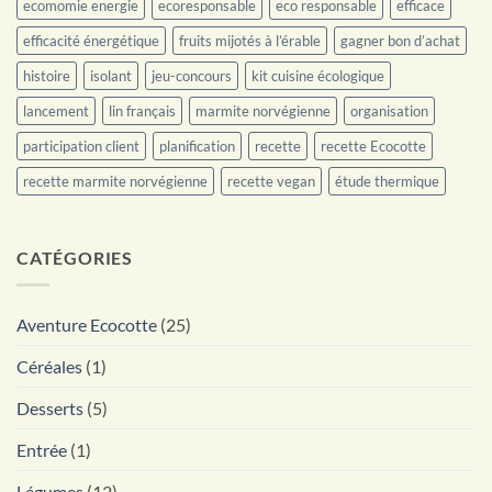
ecomomie energie
ecoresponsable
eco responsable
efficace
efficacité énergétique
fruits mijotés à l’érable
gagner bon d’achat
histoire
isolant
jeu-concours
kit cuisine écologique
lancement
lin français
marmite norvégienne
organisation
participation client
planification
recette
recette Ecocotte
recette marmite norvégienne
recette vegan
étude thermique
CATÉGORIES
Aventure Ecocotte
(25)
Céréales
(1)
Desserts
(5)
Entrée
(1)
Légumes
(12)