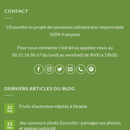
CONTACT
L'Ecocotte un projet de couveuse culinaire éco-responsable
100% française.
Pour nous contacter c'est
ici
ou appelez-nous au
06 31 16 96 67 du lundi au vendredi de 9h00 à 19h00.
DERNIERS ARTICLES DU BLOG
Fruits d’automne mijotés à l’érable
12
Sep
Aucun
commentaire
sur
Jeu-concours photo Ecocotte : partagez vos photos
11
Fruits
d’automne
Sep
et gagnez votre kit