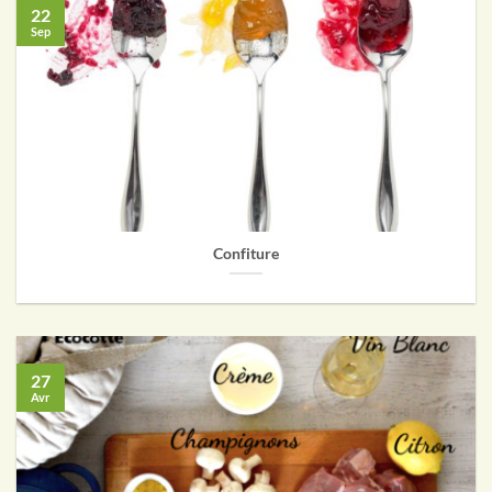
22
Sep
Confiture
27
Avr