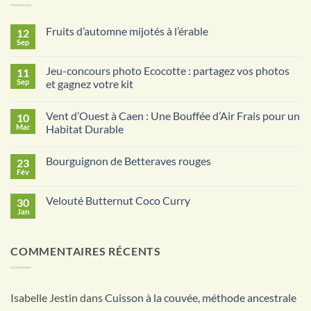
Fruits d’automne mijotés à l’érable
12
Sep
Aucun
commentaire
sur
Jeu-concours photo Ecocotte : partagez vos photos
11
Fruits
d’automne
Sep
et gagnez votre kit
mijotés
Aucun
à
commentaire
l’érable
Vent d’Ouest à Caen : Une Bouffée d’Air Frais pour un
10
sur
Jeu-
Mar
Habitat Durable
concours
photo
Aucun
Ecocotte
commentaire
Bourguignon de Betteraves rouges
23
:
sur
partagez
Vent
Fév
Aucun
vos
d’Ouest
commentaire
photos
à
sur
et
Caen
Velouté Butternut Coco Curry
30
Bourguignon
gagnez
:
de
Jan
votre
Une
Aucun
Betteraves
kit
Bouffée
commentaire
rouges
sur
d’Air
Velouté
Frais
COMMENTAIRES RÉCENTS
Butternut
pour
Coco
un
Curry
Habitat
Durable
Isabelle Jestin
dans
Cuisson à la couvée, méthode ancestrale