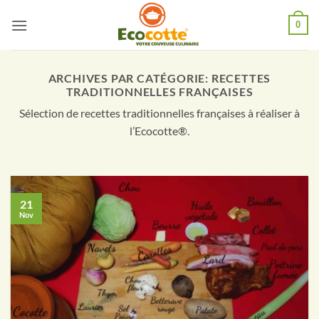
Passer
0
au
contenu
ARCHIVES PAR CATÉGORIE:
RECETTES
TRADITIONNELLES FRANÇAISES
Sélection de recettes traditionnelles françaises à réaliser à
l’Ecocotte®.
21
Nov