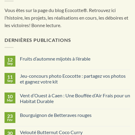
Vous êtes sur la page du blog Ecocotte®. Retrouvez ici
l’histoire, les projets, les réalisations en cours, les déboires et
les victoires! Bonne lecture.
DERNIÈRES PUBLICATIONS
Fruits d’automne mijotés à l’érable
12
Sep
Aucun
commentaire
sur
Jeu-concours photo Ecocotte : partagez vos photos
11
Fruits
d’automne
Sep
et gagnez votre kit
mijotés
Aucun
à
commentaire
l’érable
Vent d’Ouest à Caen : Une Bouffée d’Air Frais pour un
10
sur
Jeu-
Mar
Habitat Durable
concours
photo
Aucun
Ecocotte
commentaire
Bourguignon de Betteraves rouges
23
:
sur
partagez
Vent
Fév
Aucun
vos
d’Ouest
commentaire
photos
à
sur
et
Caen
Velouté Butternut Coco Curry
30
Bourguignon
gagnez
: