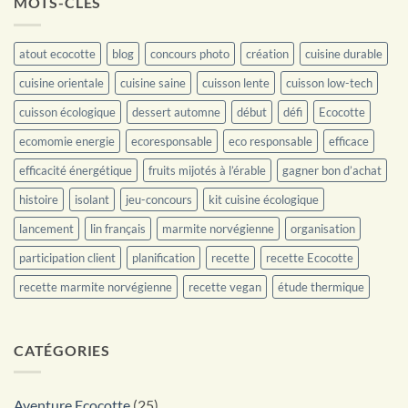
MOTS-CLÉS
atout ecocotte
blog
concours photo
création
cuisine durable
cuisine orientale
cuisine saine
cuisson lente
cuisson low-tech
cuisson écologique
dessert automne
début
défi
Ecocotte
ecomomie energie
ecoresponsable
eco responsable
efficace
efficacité énergétique
fruits mijotés à l’érable
gagner bon d’achat
histoire
isolant
jeu-concours
kit cuisine écologique
lancement
lin français
marmite norvégienne
organisation
participation client
planification
recette
recette Ecocotte
recette marmite norvégienne
recette vegan
étude thermique
CATÉGORIES
Aventure Ecocotte
(25)