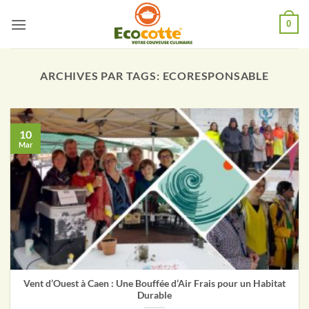
Passer
0
au
contenu
ARCHIVES PAR TAGS:
ECORESPONSABLE
10
Mar
Vent d’Ouest à Caen : Une Bouffée d’Air Frais pour un Habitat
Durable