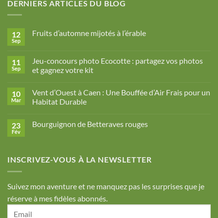
DERNIERS ARTICLES DU BLOG
Fruits d’automne mijotés à l’érable
12
Sep
Aucun
commentaire
sur
Jeu-concours photo Ecocotte : partagez vos photos
11
Fruits
d’automne
Sep
et gagnez votre kit
mijotés
Aucun
à
commentaire
l’érable
Vent d’Ouest à Caen : Une Bouffée d’Air Frais pour un
10
sur
Jeu-
Mar
Habitat Durable
concours
photo
Aucun
Ecocotte
commentaire
Bourguignon de Betteraves rouges
23
:
sur
partagez
Vent
Fév
Aucun
vos
d’Ouest
commentaire
photos
à
sur
et
Caen
Bourguignon
gagnez
:
INSCRIVEZ-VOUS À LA NEWSLETTER
de
votre
Une
Betteraves
kit
Bouffée
rouges
d’Air
Frais
Suivez mon aventure et ne manquez pas les surprises que je
pour
un
réserve à mes fidèles abonnés.
Habitat
Durable