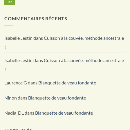
de
Jan
votre
Une
Aucun
Betteraves
kit
Bouffée
commentaire
rouges
sur
d’Air
Velouté
Frais
COMMENTAIRES RÉCENTS
Butternut
pour
Coco
un
Curry
Habitat
Durable
Isabelle Jestin
dans
Cuisson à la couvée, méthode ancestrale
!
Isabelle Jestin
dans
Cuisson à la couvée, méthode ancestrale
!
Laurence G
dans
Blanquette de veau fondante
Ninon
dans
Blanquette de veau fondante
Nadia_DL
dans
Blanquette de veau fondante