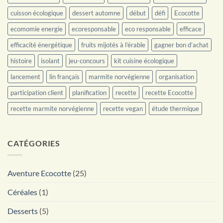
cuisson écologique
dessert automne
début
défi
Ecocotte
ecomomie energie
ecoresponsable
eco responsable
efficace
efficacité énergétique
fruits mijotés à l’érable
gagner bon d’achat
histoire
isolant
jeu-concours
kit cuisine écologique
lancement
lin français
marmite norvégienne
organisation
participation client
planification
recette
recette Ecocotte
recette marmite norvégienne
recette vegan
étude thermique
CATÉGORIES
Aventure Ecocotte
(25)
Céréales
(1)
Desserts
(5)