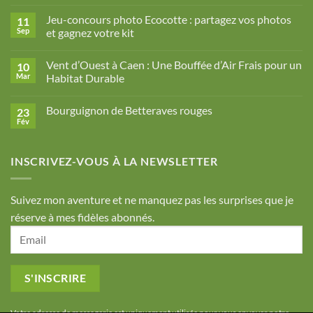
commentaire
sur
Jeu-concours photo Ecocotte : partagez vos photos
11
Fruits
d’automne
Sep
et gagnez votre kit
mijotés
Aucun
à
commentaire
l’érable
Vent d’Ouest à Caen : Une Bouffée d’Air Frais pour un
10
sur
Jeu-
Mar
Habitat Durable
concours
photo
Aucun
Ecocotte
commentaire
Bourguignon de Betteraves rouges
23
:
sur
partagez
Vent
Fév
Aucun
vos
d’Ouest
commentaire
photos
à
sur
et
Caen
Bourguignon
gagnez
:
INSCRIVEZ-VOUS À LA NEWSLETTER
de
votre
Une
Betteraves
kit
Bouffée
rouges
d’Air
Frais
Suivez mon aventure et ne manquez pas les surprises que je
pour
un
réserve à mes fidèles abonnés.
Habitat
Durable
Votre adresse de messagerie est uniquement utilisée pour vous envoyer notre