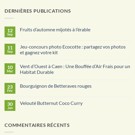
DERNIÈRES PUBLICATIONS
Fruits d’automne mijotés à l’érable
12
Sep
Aucun
commentaire
sur
Jeu-concours photo Ecocotte : partagez vos photos
11
Fruits
d’automne
Sep
et gagnez votre kit
mijotés
Aucun
à
commentaire
l’érable
Vent d’Ouest à Caen : Une Bouffée d’Air Frais pour un
10
sur
Jeu-
Mar
Habitat Durable
concours
photo
Aucun
Ecocotte
commentaire
Bourguignon de Betteraves rouges
23
:
sur
partagez
Vent
Fév
Aucun
vos
d’Ouest
commentaire
photos
à
sur
et
Caen
Velouté Butternut Coco Curry
30
Bourguignon
gagnez
:
de
Jan
votre
Une
Aucun
Betteraves
kit
Bouffée
commentaire
rouges
sur
d’Air
Velouté
Frais
COMMENTAIRES RÉCENTS
Butternut
pour
Coco
un
Curry
Habitat