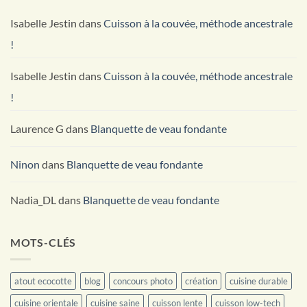
Durable
Isabelle Jestin
dans
Cuisson à la couvée, méthode ancestrale
!
Isabelle Jestin
dans
Cuisson à la couvée, méthode ancestrale
!
Laurence G
dans
Blanquette de veau fondante
Ninon
dans
Blanquette de veau fondante
Nadia_DL
dans
Blanquette de veau fondante
MOTS-CLÉS
atout ecocotte
blog
concours photo
création
cuisine durable
cuisine orientale
cuisine saine
cuisson lente
cuisson low-tech