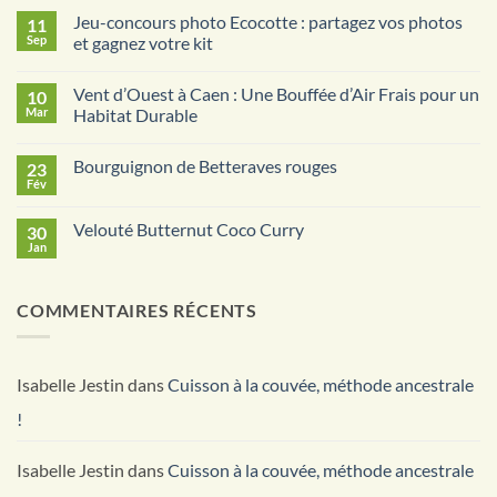
sur
Jeu-concours photo Ecocotte : partagez vos photos
11
Fruits
d’automne
Sep
et gagnez votre kit
mijotés
Aucun
à
commentaire
l’érable
Vent d’Ouest à Caen : Une Bouffée d’Air Frais pour un
10
sur
Jeu-
Mar
Habitat Durable
concours
photo
Aucun
Ecocotte
commentaire
Bourguignon de Betteraves rouges
23
:
sur
partagez
Vent
Fév
Aucun
vos
d’Ouest
commentaire
photos
à
sur
et
Caen
Velouté Butternut Coco Curry
30
Bourguignon
gagnez
:
de
Jan
votre
Une
Aucun
Betteraves
kit
Bouffée
commentaire
rouges
sur
d’Air
Velouté
Frais
COMMENTAIRES RÉCENTS
Butternut
pour
Coco
un
Curry
Habitat
Durable
Isabelle Jestin
dans
Cuisson à la couvée, méthode ancestrale
!
Isabelle Jestin
dans
Cuisson à la couvée, méthode ancestrale