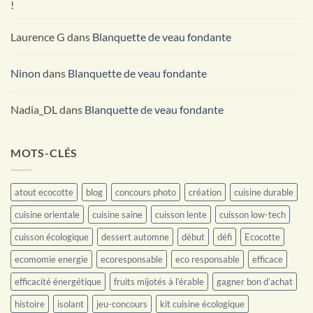
!
Laurence G
dans
Blanquette de veau fondante
Ninon
dans
Blanquette de veau fondante
Nadia_DL
dans
Blanquette de veau fondante
MOTS-CLÉS
atout ecocotte
blog
concours photo
création
cuisine durable
cuisine orientale
cuisine saine
cuisson lente
cuisson low-tech
cuisson écologique
dessert automne
début
défi
Ecocotte
ecomomie energie
ecoresponsable
eco responsable
efficace
efficacité énergétique
fruits mijotés à l’érable
gagner bon d’achat
histoire
isolant
jeu-concours
kit cuisine écologique