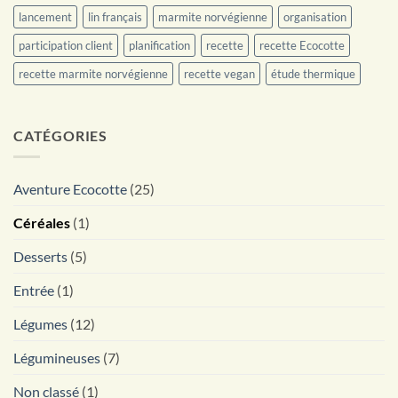
lancement
lin français
marmite norvégienne
organisation
participation client
planification
recette
recette Ecocotte
recette marmite norvégienne
recette vegan
étude thermique
CATÉGORIES
Aventure Ecocotte
(25)
Céréales
(1)
Desserts
(5)
Entrée
(1)
Légumes
(12)
Légumineuses
(7)
Non classé
(1)