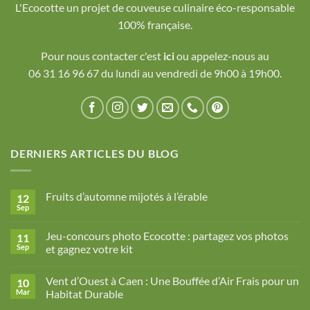
L'Ecocotte un projet de couveuse culinaire éco-responsable
100% française.
Pour nous contacter c'est
ici
ou appelez-nous au
06 31 16 96 67 du lundi au vendredi de 9h00 à 19h00.
DERNIERS ARTICLES DU BLOG
Fruits d’automne mijotés à l’érable
12
Sep
Aucun
commentaire
sur
Jeu-concours photo Ecocotte : partagez vos photos
11
Fruits
d’automne
Sep
et gagnez votre kit
mijotés
Aucun
à
commentaire
l’érable
Vent d’Ouest à Caen : Une Bouffée d’Air Frais pour un
10
sur
Jeu-
Mar
Habitat Durable
concours
photo
Aucun