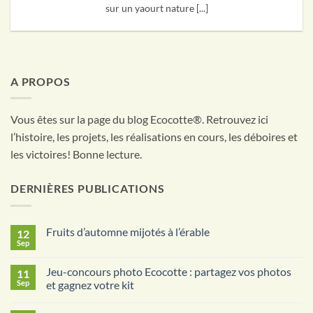
sur un yaourt nature [...]
A PROPOS
Vous êtes sur la page du blog Ecocotte®. Retrouvez ici
l’histoire, les projets, les réalisations en cours, les déboires et
les victoires! Bonne lecture.
DERNIÈRES PUBLICATIONS
Fruits d’automne mijotés à l’érable
12
Sep
Aucun
commentaire
sur
Jeu-concours photo Ecocotte : partagez vos photos
11
Fruits
d’automne
Sep
et gagnez votre kit
mijotés
Aucun
à
commentaire
l’érable