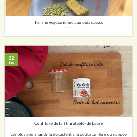
Terrine végétarienne aux pois cassés
22
Sep
Confiture de lait (inratable) de Laure
Les plus gourmands la dégustent à la petite cuillère ou nappée