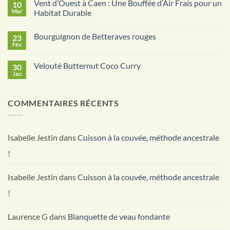
Vent d’Ouest à Caen : Une Bouffée d’Air Frais pour un
10
sur
Jeu-
Mar
Habitat Durable
concours
photo
Aucun
Ecocotte
commentaire
Bourguignon de Betteraves rouges
23
:
sur
partagez
Vent
Fév
Aucun
vos
d’Ouest
commentaire
photos
à
sur
et
Caen
Velouté Butternut Coco Curry
30
Bourguignon
gagnez
:
de
Jan
votre
Une
Aucun
Betteraves
kit
Bouffée
commentaire
rouges
sur
d’Air
Velouté
Frais
COMMENTAIRES RÉCENTS
Butternut
pour
Coco
un
Curry
Habitat
Durable
Isabelle Jestin
dans
Cuisson à la couvée, méthode ancestrale
!
Isabelle Jestin
dans
Cuisson à la couvée, méthode ancestrale
!
Laurence G
dans
Blanquette de veau fondante