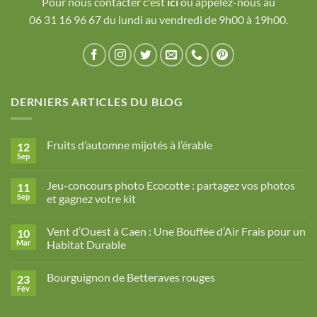
Pour nous contacter c'est
ici
ou appelez-nous au
06 31 16 96 67 du lundi au vendredi de 9h00 à 19h00.
DERNIERS ARTICLES DU BLOG
Fruits d’automne mijotés à l’érable
12
Sep
Aucun
commentaire
sur
Jeu-concours photo Ecocotte : partagez vos photos
11
Fruits
d’automne
Sep
et gagnez votre kit
mijotés
Aucun
à
commentaire
l’érable
Vent d’Ouest à Caen : Une Bouffée d’Air Frais pour un
10
sur
Jeu-
Mar
Habitat Durable
concours
photo
Aucun
Ecocotte
commentaire
Bourguignon de Betteraves rouges
23
:
sur
partagez
Vent
Fév
Aucun
vos
d’Ouest
commentaire
photos
à
sur
et
Caen