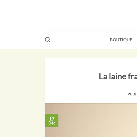
Passer
au
contenu
BOUTIQUE
La laine f
PUBL
17
Déc