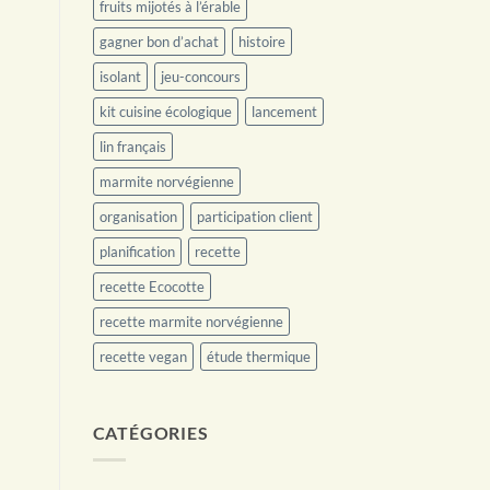
fruits mijotés à l’érable
gagner bon d’achat
histoire
isolant
jeu-concours
kit cuisine écologique
lancement
lin français
marmite norvégienne
organisation
participation client
planification
recette
recette Ecocotte
recette marmite norvégienne
recette vegan
étude thermique
CATÉGORIES