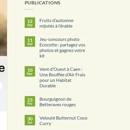
PUBLICATIONS
Fruits d’automne
12
Sep
mijotés à l’érable
Aucun
commentaire
Jeu-concours photo
11
sur
Fruits
Sep
Ecocotte : partagez vos
d’automne
photos et gagnez votre
mijotés
à
kit
l’érable
Aucun
commentaire
Vent d’Ouest à Caen :
10
sur
Jeu-
Mar
Une Bouffée d’Air Frais
concours
pour un Habitat
photo
Ecocotte
Durable
:
partagez
Aucun
vos
commentaire
Bourguignon de
23
sur
photos
Vent
et
Fév
Betteraves rouges
d’Ouest
gagnez
à
votre
Aucun
Caen
kit
commentaire
Velouté Butternut Coco
30
:
sur
Une
Bourguignon
Jan
Curry
Bouffée
de
d’Air
Betteraves
Aucun