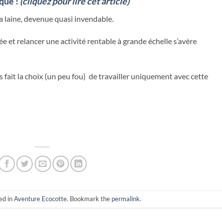
que !
(cliquez pour lire cet article)
la laine, devenue quasi invendable.
rée et relancer une activité rentable à grande échelle s’avère
 fait la choix (un peu fou) de travailler uniquement avec cette
ed in
Aventure Ecocotte
. Bookmark the
permalink
.