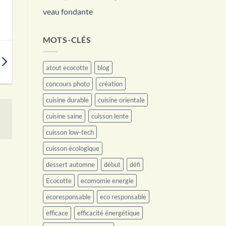
veau fondante
MOTS-CLÉS
atout ecocotte
blog
concours photo
création
cuisine durable
cuisine orientale
cuisine saine
cuisson lente
cuisson low-tech
cuisson écologique
dessert automne
début
défi
Ecocotte
ecomomie energie
ecoresponsable
eco responsable
efficace
efficacité énergétique