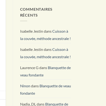
Frais
rouges
commentaire
pour
sur
COMMENTAIRES
un
Velouté
Habitat
Butternut
RÉCENTS
Durable
Coco
Curry
Isabelle Jestin
dans
Cuisson à
la couvée, méthode ancestrale !
Isabelle Jestin
dans
Cuisson à
la couvée, méthode ancestrale !
Laurence G
dans
Blanquette de
veau fondante
Ninon
dans
Blanquette de veau
fondante
Nadia_DL
dans
Blanquette de